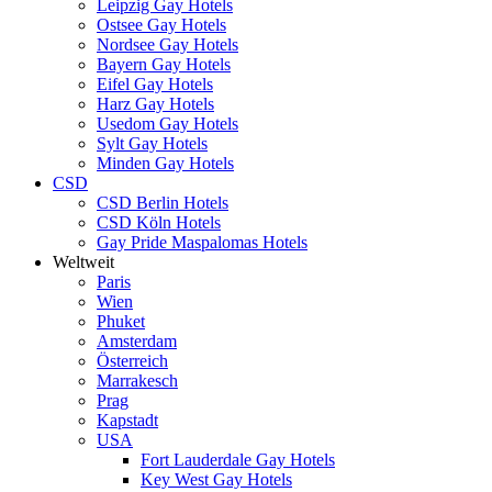
Leipzig Gay Hotels
Ostsee Gay Hotels
Nordsee Gay Hotels
Bayern Gay Hotels
Eifel Gay Hotels
Harz Gay Hotels
Usedom Gay Hotels
Sylt Gay Hotels
Minden Gay Hotels
CSD
CSD Berlin Hotels
CSD Köln Hotels
Gay Pride Maspalomas Hotels
Weltweit
Paris
Wien
Phuket
Amsterdam
Österreich
Marrakesch
Prag
Kapstadt
USA
Fort Lauderdale Gay Hotels
Key West Gay Hotels