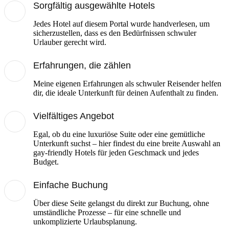
Sorgfältig ausgewählte Hotels
Jedes Hotel auf diesem Portal wurde handverlesen, um
sicherzustellen, dass es den Bedürfnissen schwuler
Urlauber gerecht wird.
Erfahrungen, die zählen
Meine eigenen Erfahrungen als schwuler Reisender helfen
dir, die ideale Unterkunft für deinen Aufenthalt zu finden.
Vielfältiges Angebot
Egal, ob du eine luxuriöse Suite oder eine gemütliche
Unterkunft suchst – hier findest du eine breite Auswahl an
gay-friendly Hotels für jeden Geschmack und jedes
Budget.
Einfache Buchung
Über diese Seite gelangst du direkt zur Buchung, ohne
umständliche Prozesse – für eine schnelle und
unkomplizierte Urlaubsplanung.