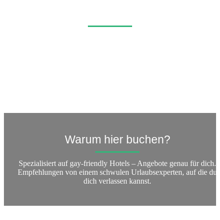
schwule Männer
Gleich und gleich gesellt sich gern – auch im Urlaub! Das gilt
für Homosexuelle genauso wie für Heteros. Diese Reiseziele
sind bei schwulen Männern besonders beliebt!
Warum hier buchen?
Spezialisiert auf gay-friendly Hotels – Angebote genau für dich.
Empfehlungen von einem schwulen Urlaubsexperten, auf die du
dich verlassen kannst.