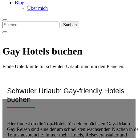
Blog
Über mich
Suchen
nach:
Gay Hotels buchen
Finde Unterkünfte für schwulen Urlaub rund um den Planeten.
Schwuler Urlaub: Gay-friendly Hotels
buchen
Hier findest du die Top-Hotels für deinen nächsten Gay-Urlaub.
Gay Reisen sind eine der am schnellsten wachsenden Nischen in d
Tourismusbranche. Immer mehr Hotels, Reiseveranstalter und