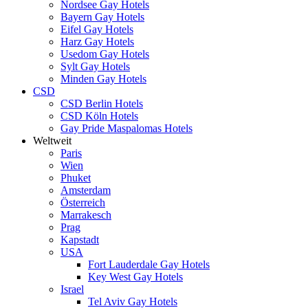
Nordsee Gay Hotels
Bayern Gay Hotels
Eifel Gay Hotels
Harz Gay Hotels
Usedom Gay Hotels
Sylt Gay Hotels
Minden Gay Hotels
CSD
CSD Berlin Hotels
CSD Köln Hotels
Gay Pride Maspalomas Hotels
Weltweit
Paris
Wien
Phuket
Amsterdam
Österreich
Marrakesch
Prag
Kapstadt
USA
Fort Lauderdale Gay Hotels
Key West Gay Hotels
Israel
Tel Aviv Gay Hotels