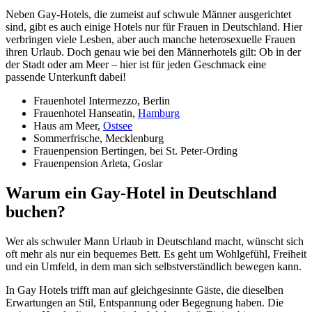
Neben Gay-Hotels, die zumeist auf schwule Männer ausgerichtet
sind, gibt es auch einige Hotels nur für Frauen in Deutschland. Hier
verbringen viele Lesben, aber auch manche heterosexuelle Frauen
ihren Urlaub. Doch genau wie bei den Männerhotels gilt: Ob in der
der Stadt oder am Meer – hier ist für jeden Geschmack eine
passende Unterkunft dabei!
Frauenhotel Intermezzo, Berlin
Frauenhotel Hanseatin,
Hamburg
Haus am Meer,
Ostsee
Sommerfrische, Mecklenburg
Frauenpension Bertingen, bei St. Peter-Ording
Frauenpension Arleta, Goslar
Warum ein Gay-Hotel in Deutschland
buchen?
Wer als schwuler Mann Urlaub in Deutschland macht, wünscht sich
oft mehr als nur ein bequemes Bett. Es geht um Wohlgefühl, Freiheit
und ein Umfeld, in dem man sich selbstverständlich bewegen kann.
In Gay Hotels trifft man auf gleichgesinnte Gäste, die dieselben
Erwartungen an Stil, Entspannung oder Begegnung haben. Die