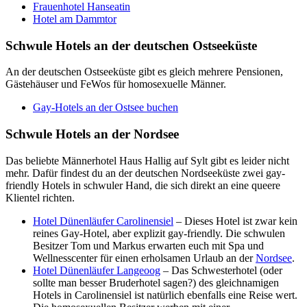
Frauenhotel Hanseatin
Hotel am Dammtor
Schwule Hotels an der deutschen Ostseeküste
An der deutschen Ostseeküste gibt es gleich mehrere Pensionen,
Gästehäuser und FeWos für homosexuelle Männer.
Gay-Hotels an der Ostsee buchen
Schwule Hotels an der Nordsee
Das beliebte Männerhotel Haus Hallig auf Sylt gibt es leider nicht
mehr. Dafür findest du an der deutschen Nordseeküste zwei gay-
friendly Hotels in schwuler Hand, die sich direkt an eine queere
Klientel richten.
Hotel Dünenläufer Carolinensiel
– Dieses Hotel ist zwar kein
reines Gay-Hotel, aber explizit gay-friendly. Die schwulen
Besitzer Tom und Markus erwarten euch mit Spa und
Wellnesscenter für einen erholsamen Urlaub an der
Nordsee
.
Hotel Dünenläufer Langeoog
– Das Schwesterhotel (oder
sollte man besser Bruderhotel sagen?) des gleichnamigen
Hotels in Carolinensiel ist natürlich ebenfalls eine Reise wert.