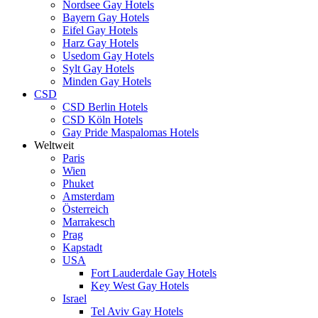
Nordsee Gay Hotels
Bayern Gay Hotels
Eifel Gay Hotels
Harz Gay Hotels
Usedom Gay Hotels
Sylt Gay Hotels
Minden Gay Hotels
CSD
CSD Berlin Hotels
CSD Köln Hotels
Gay Pride Maspalomas Hotels
Weltweit
Paris
Wien
Phuket
Amsterdam
Österreich
Marrakesch
Prag
Kapstadt
USA
Fort Lauderdale Gay Hotels
Key West Gay Hotels
Israel
Tel Aviv Gay Hotels