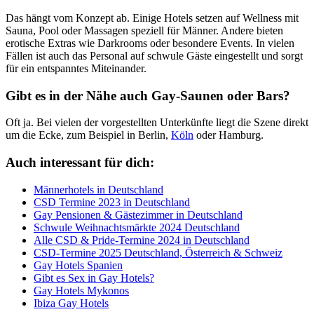
Das hängt vom Konzept ab. Einige Hotels setzen auf Wellness mit
Sauna, Pool oder Massagen speziell für Männer. Andere bieten
erotische Extras wie Darkrooms oder besondere Events. In vielen
Fällen ist auch das Personal auf schwule Gäste eingestellt und sorgt
für ein entspanntes Miteinander.
Gibt es in der Nähe auch Gay-Saunen oder Bars?
Oft ja. Bei vielen der vorgestellten Unterkünfte liegt die Szene direkt
um die Ecke, zum Beispiel in Berlin,
Köln
oder Hamburg.
Auch interessant für dich:
Männerhotels in Deutschland
CSD Termine 2023 in Deutschland
Gay Pensionen & Gästezimmer in Deutschland
Schwule Weihnachtsmärkte 2024 Deutschland
Alle CSD & Pride-Termine 2024 in Deutschland
CSD-Termine 2025 Deutschland, Österreich & Schweiz
Gay Hotels Spanien
Gibt es Sex in Gay Hotels?
Gay Hotels Mykonos
Ibiza Gay Hotels