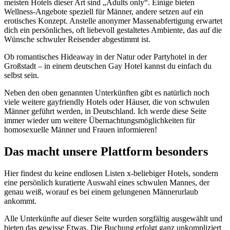
meisten Hotels dieser Art sind „Adults only“. Einige bieten
Wellness-Angebote speziell für Männer, andere setzen auf ein
erotisches Konzept. Anstelle anonymer Massenabfertigung erwartet
dich ein persönliches, oft liebevoll gestaltetes Ambiente, das auf die
Wünsche schwuler Reisender abgestimmt ist.
Ob romantisches Hideaway in der Natur oder Partyhotel in der
Großstadt – in einem deutschen Gay Hotel kannst du einfach du
selbst sein.
Neben den oben genannten Unterkünften gibt es natürlich noch
viele weitere gayfriendly Hotels oder Häuser, die von schwulen
Männer geführt werden, in Deutschland. Ich werde diese Seite
immer wieder um weitere Übernachtungsmöglichkeiten für
homosexuelle Männer und Frauen informieren!
Das macht unsere Plattform besonders
Hier findest du keine endlosen Listen x-beliebiger Hotels, sondern
eine persönlich kuratierte Auswahl eines schwulen Mannes, der
genau weiß, worauf es bei einem gelungenen Männerurlaub
ankommt.
Alle Unterkünfte auf dieser Seite wurden sorgfältig ausgewählt und
bieten das gewisse Etwas. Die Buchung erfolgt ganz unkompliziert