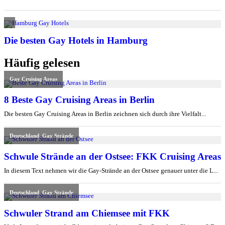
Häufig gelesen