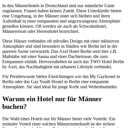
In den Männerhotels in Deutschland sind nur männliche Gäste
zugelassen. Frauen haben keinen Zutritt. Diese Unterkünfte bieten
eine Umgebung, in der Männer unter sich bleiben und ihren
Aufenthalt in einer entspannten und ungezwungenen Atmosphäre
genießen können. Oft werden sie auch als Schwulenhotel,
Männerresort oder Herrenhotel bezeichnet.
Diese Häuser verbinden oft stilvolles Design mit einer inklusiven
Atmosphäre und sind besonders in Städten wie Berlin tief in der
queeren Szene verwurzelt. Das Axel Hotel Berlin setzt hier z.B.
Maßstäbe mit einer Sauna und einer Dachterrasse, die zum
Entspannen einlädt. Hervorzuheben ist auch das TWO Hotel Berlin
by Axel, das Nachhaltigkeit mit urbanem Lifestyle verbindet.
Für Preisbewusste bieten Einrichtungen wie das My Gayhostel in
Berlin oder das Gay Youth Hostel in Berlin eine entspannte
Atmosphäre. Sie sind ideal für junge Kerle und Weltenbummler.
Warum ein Hotel nur für Männer
buchen?
Die Wahl eines Hotels nur für Männer bietet viele Vorteile. Ein
zentraler Vorteil einer solchen Männerunterkunft ist der sichere