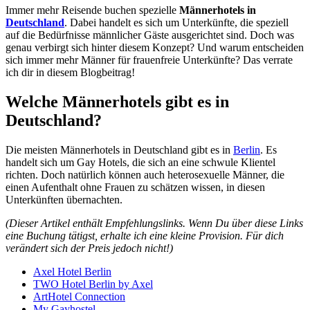
Immer mehr Reisende buchen spezielle
Männerhotels in
Deutschland
. Dabei handelt es sich um Unterkünfte, die speziell
auf die Bedürfnisse männlicher Gäste ausgerichtet sind. Doch was
genau verbirgt sich hinter diesem Konzept? Und warum entscheiden
sich immer mehr Männer für frauenfreie Unterkünfte? Das verrate
ich dir in diesem Blogbeitrag!
Welche Männerhotels gibt es in
Deutschland?
Die meisten Männerhotels in Deutschland gibt es in
Berlin
. Es
handelt sich um Gay Hotels, die sich an eine schwule Klientel
richten. Doch natürlich können auch heterosexuelle Männer, die
einen Aufenthalt ohne Frauen zu schätzen wissen, in diesen
Unterkünften übernachten.
(Dieser Artikel enthält Empfehlungslinks. Wenn Du über diese Links
eine Buchung tätigst, erhalte ich eine kleine Provision. Für dich
verändert sich der Preis jedoch nicht!)
Axel Hotel Berlin
TWO Hotel Berlin by Axel
ArtHotel Connection
My Gayhostel