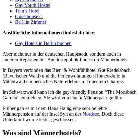
Gay Youth Hostel
Tom’s Hotel
Guesthouse21
Be®lin Zimmer
Ausführliche Informationen findest du hier
:
Gay Hotels in Berlin buchen
Aber nicht nur in der deutschen Hauptstadt, sondern auch in
anderen Regionen der Bundesrepublik findest du Männerhotels.
In Bayern verbinden das Bier- & Wohlfühlhotel Gut Riedelsbach
(Bayerischer Wald) und die Ferienwohnungen Romeo-Julio in
Mittenwald ein herrliches Naturerlebnis mit queerem Charme.
Im Schwarzwald kann ich die gay-friendly Pension “The Moosbach
Garden” empfehlen. Sie wird von einem Männerpaar geführt.
Früher gab es mit dem Haus Hallig eine sehr beliebte
Männerpension auf der Insel Sylt an der
Nordsee
. Doch diese
Unterkunft wurde leider geschlossen.
Was sind Männerhotels?