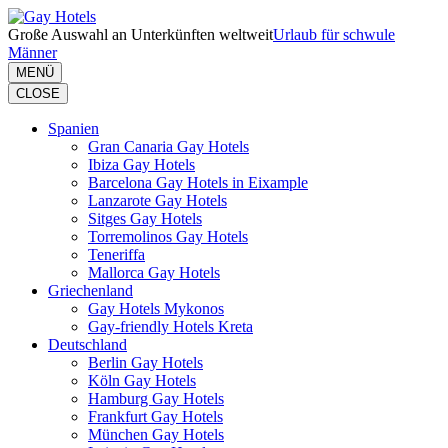
Zum
Inhalt
Große Auswahl an Unterkünften weltweit
Urlaub für schwule
springen
Männer
(Eingabetaste
MENÜ
drücken)
CLOSE
Spanien
Gran Canaria Gay Hotels
Ibiza Gay Hotels
Barcelona Gay Hotels in Eixample
Lanzarote Gay Hotels
Sitges Gay Hotels
Torremolinos Gay Hotels
Teneriffa
Mallorca Gay Hotels
Griechenland
Gay Hotels Mykonos
Gay-friendly Hotels Kreta
Deutschland
Berlin Gay Hotels
Köln Gay Hotels
Hamburg Gay Hotels
Frankfurt Gay Hotels
München Gay Hotels