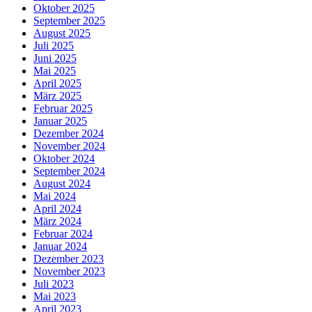
Oktober 2025
September 2025
August 2025
Juli 2025
Juni 2025
Mai 2025
April 2025
März 2025
Februar 2025
Januar 2025
Dezember 2024
November 2024
Oktober 2024
September 2024
August 2024
Mai 2024
April 2024
März 2024
Februar 2024
Januar 2024
Dezember 2023
November 2023
Juli 2023
Mai 2023
April 2023