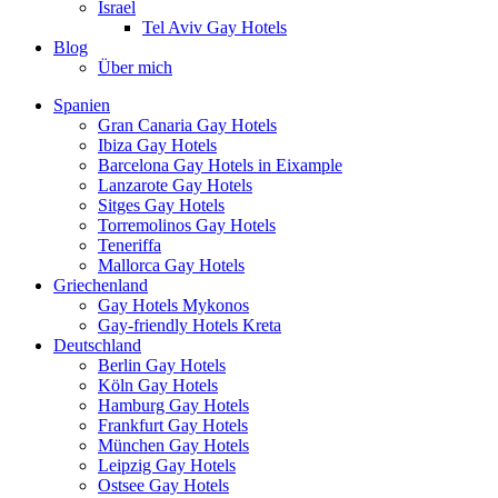
Israel
Tel Aviv Gay Hotels
Blog
Über mich
Spanien
Gran Canaria Gay Hotels
Ibiza Gay Hotels
Barcelona Gay Hotels in Eixample
Lanzarote Gay Hotels
Sitges Gay Hotels
Torremolinos Gay Hotels
Teneriffa
Mallorca Gay Hotels
Griechenland
Gay Hotels Mykonos
Gay-friendly Hotels Kreta
Deutschland
Berlin Gay Hotels
Köln Gay Hotels
Hamburg Gay Hotels
Frankfurt Gay Hotels
München Gay Hotels
Leipzig Gay Hotels
Ostsee Gay Hotels