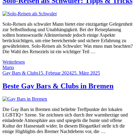
Solo-Reisen als Schwuler: Tipps & Tricks
Solo-Reisen als schwuler Mann bietet eine einzigartige Gelegenheit
zur Selbstfindung und Unabhängigkeit. Bei der Reiseplanung
sollten homosexuelle Alleinreisende jedoch einige Aspekte
berücksichtigen, um eine bereichernde und sichere Erfahrung zu
gewährleisten. Solo-Reisen als Schwuler: Was muss man beachten?
Die Wahl des Reiseziels ist ein wichtiger Teil …
Weiterlesen
Mario
Gay Bars & Clubs
15. Februar 2024
25. März 2025
Beste Gay Bars & Clubs in Bremen
Die Gay Bars in Bremen sind beliebte Treffpunkte der lokalen
LGBTIQ+ Szene. Sie zeichnen sich durch ihre warmherzige und
einladende Atmosphäre aus und spiegeln die bunte und offene
Kultur der Hansestadt wider. In diesem Blogartikel stelle ich dir
einige Highlights des Bremer Nachtlebens vor, die …