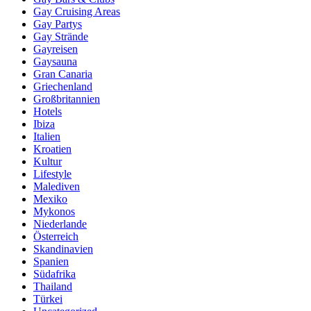
Gay Cruising Areas
Gay Partys
Gay Strände
Gayreisen
Gaysauna
Gran Canaria
Griechenland
Großbritannien
Hotels
Ibiza
Italien
Kroatien
Kultur
Lifestyle
Malediven
Mexiko
Mykonos
Niederlande
Österreich
Skandinavien
Spanien
Südafrika
Thailand
Türkei