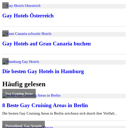
Häufig gelesen