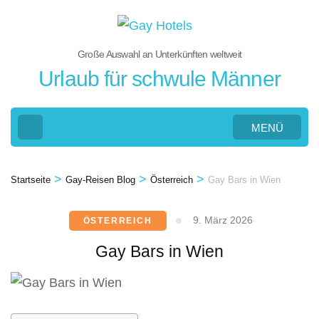
Zum
Inhalt
springen
Große Auswahl an Unterkünften weltweit
Urlaub für schwule Männer
(Eingabetaste
drücken)
MENÜ
>
>
>
Startseite
Gay-Reisen Blog
Österreich
Gay Bars in Wien
9. März 2026
ÖSTERREICH
Gay Bars in Wien