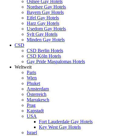
Ostsee Gay Hotels
Nordsee Gay Hotels
Bayern Gay Hotels
Eifel Gay Hotels
Harz Gay Hotels
Usedom Gay Hotels
Sylt Gay Hotels
Minden Gay Hotels
CSD
CSD Berlin Hotels
CSD Köln Hotels
Gay Pride Maspalomas Hotels
Weltweit
Paris
Wien
Phuket
Amsterdam
Österreich
Marrakesch
Prag
Kapstadt
USA
Fort Lauderdale Gay Hotels
Key West Gay Hotels
Israel