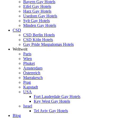
Bayern Gay Hotels
Eifel Gay Hotels
Harz Gay Hotels
Usedom Gay Hotels
Sylt Gay Hotels
Minden Gay Hotels
CSD
CSD Berlin Hotels
CSD Köln Hotels
Gay Pride Maspalomas Hotels
Weltweit
Paris
Wien
Phuket
Amsterdam
Österreich
Marrakesch
Prag
Kapstadt
USA
Fort Lauderdale Gay Hotels
Key West Gay Hotels
Israel
Tel Aviv Gay Hotels
Blog