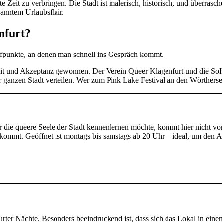
te Zeit zu verbringen. Die Stadt ist malerisch, historisch, und überrasc
panntem Urlaubsflair.
nfurt?
effpunkte, an denen man schnell ins Gespräch kommt.
rkeit und Akzeptanz gewonnen. Der Verein Queer Klagenfurt und die So
 ganzen Stadt verteilen. Wer zum Pink Lake Festival an den Wörthersee
 die queere Seele der Stadt kennenlernen möchte, kommt hier nicht vo
kommt. Geöffnet ist montags bis samstags ab 20 Uhr – ideal, um den Ab
nfurter Nächte. Besonders beeindruckend ist, dass sich das Lokal in ein