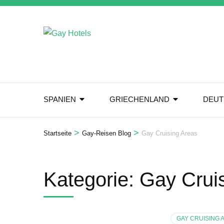
Zum
Inhalt
springen
(Eingabetaste
drücken)
SPANIEN
GRIECHENLAND
DEUT
>
>
Startseite
Gay-Reisen Blog
Gay Cruising Areas
Kategorie:
Gay Crui
GAY CRUISING 