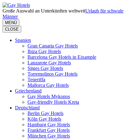
Zum
Inhalt
Große Auswahl an Unterkünften weltweit
Urlaub für schwule
springen
Männer
(Eingabetaste
MENÜ
drücken)
CLOSE
Spanien
Gran Canaria Gay Hotels
Ibiza Gay Hotels
Barcelona Gay Hotels in Eixample
Lanzarote Gay Hotels
Sitges Gay Hotels
Torremolinos Gay Hotels
Teneriffa
Mallorca Gay Hotels
Griechenland
Gay Hotels Mykonos
Gay-friendly Hotels Kreta
Deutschland
Berlin Gay Hotels
Köln Gay Hotels
Hamburg Gay Hotels
Frankfurt Gay Hotels
München Gay Hotels