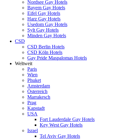
Nordsee Gay Hotels
Bayern Gay Hotels
Eifel Gay Hotels
Harz Gay Hotels
Usedom Gay Hotels
Sylt Gay Hotels
Minden Gay Hotels
CSD
CSD Berlin Hotels
CSD Köln Hotels
Gay Pride Maspalomas Hotels
Weltweit
Paris
Wien
Phuket
Amsterdam
Österreich
Marrakesch
Prag
Kapstadt
USA
Fort Lauderdale Gay Hotels
Key West Gay Hotels
Israel
Tel Aviv Gay Hotels