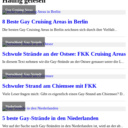
Häufig gelesen