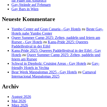
für Paare mit Anspruch
Gay-Strände auf Fehmarn
Gay Bars in Wien
Neueste Kommentare
Yumbo Center auf Gran Canaria - Gay Hotels
zu
Beste Gay-
Hotels nahe Yumbo Center
Queer Summer Camp 2025: Zelten, paddeln und feiern am
Rursee - Gay Hotels
zu
Kanu-Pride 2025: Queeres
Paddelfestival in der Eifel
Kanu-Pride 2025: Queeres Paddelfestival in der Eifel - Gay
Hotels
zu
Queer Summer Camp 2025: Zelten, paddeln und
feiern am Rursee
Schwul in Diepholz: Cruising Areas - Gay Hotels
zu
Gay-
friendly Hotels in Vechta
Bear Week Maspalomas 2025 - Gay Hotels
zu
Carnaval
Internacional Maspalomas 2025
Archiv
August 2026
Mai 2026
März 2026