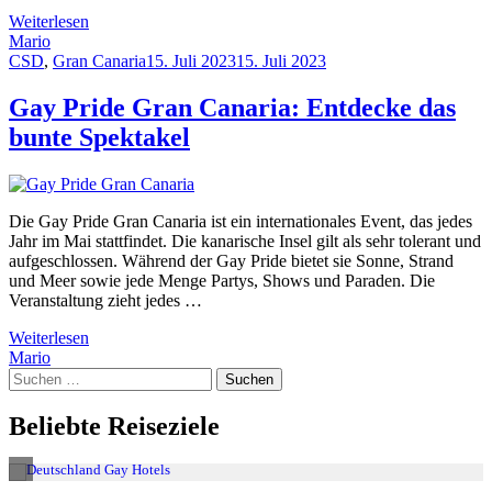
Weiterlesen
Mario
CSD
,
Gran Canaria
15. Juli 2023
15. Juli 2023
Gay Pride Gran Canaria: Entdecke das
bunte Spektakel
Die Gay Pride Gran Canaria ist ein internationales Event, das jedes
Jahr im Mai stattfindet. Die kanarische Insel gilt als sehr tolerant und
aufgeschlossen. Während der Gay Pride bietet sie Sonne, Strand
und Meer sowie jede Menge Partys, Shows und Paraden. Die
Veranstaltung zieht jedes …
Weiterlesen
Mario
Suchen
nach:
Beliebte Reiseziele