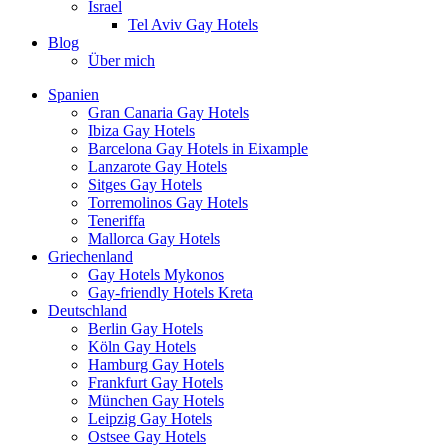
Israel
Tel Aviv Gay Hotels
Blog
Über mich
Spanien
Gran Canaria Gay Hotels
Ibiza Gay Hotels
Barcelona Gay Hotels in Eixample
Lanzarote Gay Hotels
Sitges Gay Hotels
Torremolinos Gay Hotels
Teneriffa
Mallorca Gay Hotels
Griechenland
Gay Hotels Mykonos
Gay-friendly Hotels Kreta
Deutschland
Berlin Gay Hotels
Köln Gay Hotels
Hamburg Gay Hotels
Frankfurt Gay Hotels
München Gay Hotels
Leipzig Gay Hotels
Ostsee Gay Hotels