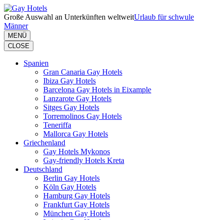
Zum
Inhalt
Große Auswahl an Unterkünften weltweit
Urlaub für schwule
springen
Männer
(Eingabetaste
MENÜ
drücken)
CLOSE
Spanien
Gran Canaria Gay Hotels
Ibiza Gay Hotels
Barcelona Gay Hotels in Eixample
Lanzarote Gay Hotels
Sitges Gay Hotels
Torremolinos Gay Hotels
Teneriffa
Mallorca Gay Hotels
Griechenland
Gay Hotels Mykonos
Gay-friendly Hotels Kreta
Deutschland
Berlin Gay Hotels
Köln Gay Hotels
Hamburg Gay Hotels
Frankfurt Gay Hotels
München Gay Hotels