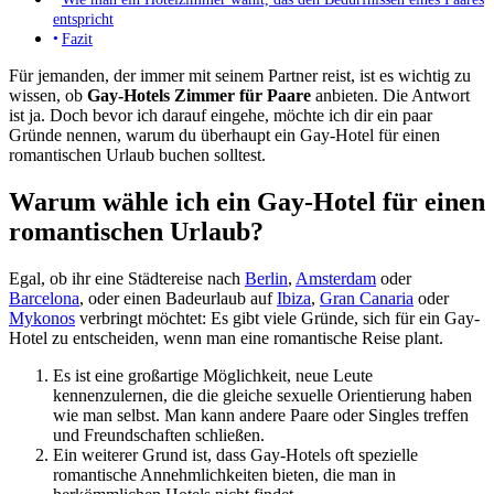
entspricht
Fazit
Für jemanden, der immer mit seinem Partner reist, ist es wichtig zu
wissen, ob
Gay-Hotels Zimmer für Paare
anbieten. Die Antwort
ist ja. Doch bevor ich darauf eingehe, möchte ich dir ein paar
Gründe nennen, warum du überhaupt ein Gay-Hotel für einen
romantischen Urlaub buchen solltest.
Warum wähle ich ein Gay-Hotel für einen
romantischen Urlaub?
Egal, ob ihr eine Städtereise nach
Berlin
,
Amsterdam
oder
Barcelona
, oder einen Badeurlaub auf
Ibiza
,
Gran Canaria
oder
Mykonos
verbringt möchtet: Es gibt viele Gründe, sich für ein Gay-
Hotel zu entscheiden, wenn man eine romantische Reise plant.
Es ist eine großartige Möglichkeit, neue Leute
kennenzulernen, die die gleiche sexuelle Orientierung haben
wie man selbst. Man kann andere Paare oder Singles treffen
und Freundschaften schließen.
Ein weiterer Grund ist, dass Gay-Hotels oft spezielle
romantische Annehmlichkeiten bieten, die man in