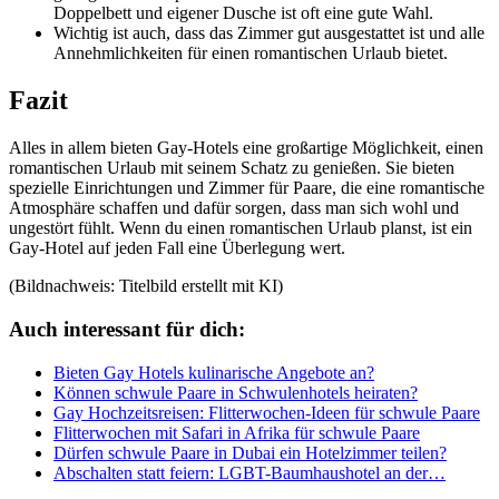
Doppelbett und eigener Dusche ist oft eine gute Wahl.
Wichtig ist auch, dass das Zimmer gut ausgestattet ist und alle
Annehmlichkeiten für einen romantischen Urlaub bietet.
Fazit
Alles in allem bieten Gay-Hotels eine großartige Möglichkeit, einen
romantischen Urlaub mit seinem Schatz zu genießen. Sie bieten
spezielle Einrichtungen und Zimmer für Paare, die eine romantische
Atmosphäre schaffen und dafür sorgen, dass man sich wohl und
ungestört fühlt. Wenn du einen romantischen Urlaub planst, ist ein
Gay-Hotel auf jeden Fall eine Überlegung wert.
(Bildnachweis: Titelbild erstellt mit KI)
Auch interessant für dich:
Bieten Gay Hotels kulinarische Angebote an?
Können schwule Paare in Schwulenhotels heiraten?
Gay Hochzeitsreisen: Flitterwochen-Ideen für schwule Paare
Flitterwochen mit Safari in Afrika für schwule Paare
Dürfen schwule Paare in Dubai ein Hotelzimmer teilen?
Abschalten statt feiern: LGBT-Baumhaushotel an der…