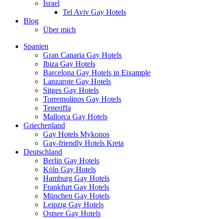
Israel
Tel Aviv Gay Hotels
Blog
Über mich
Spanien
Gran Canaria Gay Hotels
Ibiza Gay Hotels
Barcelona Gay Hotels in Eixample
Lanzarote Gay Hotels
Sitges Gay Hotels
Torremolinos Gay Hotels
Teneriffa
Mallorca Gay Hotels
Griechenland
Gay Hotels Mykonos
Gay-friendly Hotels Kreta
Deutschland
Berlin Gay Hotels
Köln Gay Hotels
Hamburg Gay Hotels
Frankfurt Gay Hotels
München Gay Hotels
Leipzig Gay Hotels
Ostsee Gay Hotels