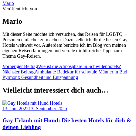
Mario
Veröffentlicht von
Mario
Mit dieser Seite möchte ich versuchen, das Reisen für LGBTQ+-
Personen einfacher zu machen. Dazu stelle ich dir die besten Gay
Hotels weltweit vor. Außerdem berichte ich im Blog von meinen
eigenen Reiseerfahrungen und verrate dir hilfreiche Tipps zum
Thema Gay-Reisen.
Beitragsnavigation
Vorheriger Beitrag
Wie ist die Atmosphäre in Schwulenhotels?
Nächster Beitrag
Ambulante Badekur für schwule Männer in Bad
Pyrmont: Gesundheit und Entspannung
Vielleicht interessiert dich auch…
Hotels
13. Juni 2022
13. September 2025
Gay Urlaub mit Hund: Die besten Hotels für dich &
deinen Liebling