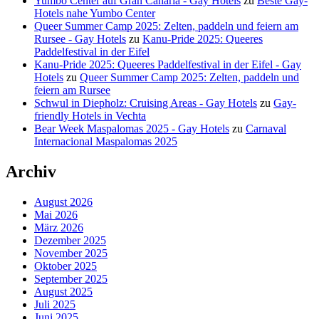
Yumbo Center auf Gran Canaria - Gay Hotels
zu
Beste Gay-
Hotels nahe Yumbo Center
Queer Summer Camp 2025: Zelten, paddeln und feiern am
Rursee - Gay Hotels
zu
Kanu-Pride 2025: Queeres
Paddelfestival in der Eifel
Kanu-Pride 2025: Queeres Paddelfestival in der Eifel - Gay
Hotels
zu
Queer Summer Camp 2025: Zelten, paddeln und
feiern am Rursee
Schwul in Diepholz: Cruising Areas - Gay Hotels
zu
Gay-
friendly Hotels in Vechta
Bear Week Maspalomas 2025 - Gay Hotels
zu
Carnaval
Internacional Maspalomas 2025
Archiv
August 2026
Mai 2026
März 2026
Dezember 2025
November 2025
Oktober 2025
September 2025
August 2025
Juli 2025
Juni 2025