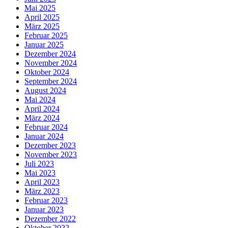
Mai 2025
April 2025
März 2025
Februar 2025
Januar 2025
Dezember 2024
November 2024
Oktober 2024
September 2024
August 2024
Mai 2024
April 2024
März 2024
Februar 2024
Januar 2024
Dezember 2023
November 2023
Juli 2023
Mai 2023
April 2023
März 2023
Februar 2023
Januar 2023
Dezember 2022
Oktober 2022