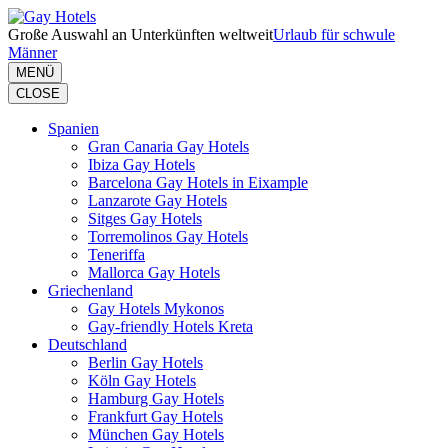
Zum
Inhalt
Große Auswahl an Unterkünften weltweit
Urlaub für schwule
springen
Männer
(Eingabetaste
MENÜ
drücken)
CLOSE
Spanien
Gran Canaria Gay Hotels
Ibiza Gay Hotels
Barcelona Gay Hotels in Eixample
Lanzarote Gay Hotels
Sitges Gay Hotels
Torremolinos Gay Hotels
Teneriffa
Mallorca Gay Hotels
Griechenland
Gay Hotels Mykonos
Gay-friendly Hotels Kreta
Deutschland
Berlin Gay Hotels
Köln Gay Hotels
Hamburg Gay Hotels
Frankfurt Gay Hotels
München Gay Hotels