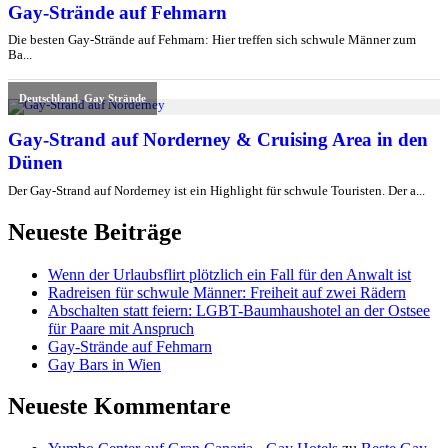
Neueste Beiträge
Wenn der Urlaubsflirt plötzlich ein Fall für den Anwalt ist
Radreisen für schwule Männer: Freiheit auf zwei Rädern
Abschalten statt feiern: LGBT-Baumhaushotel an der Ostsee
für Paare mit Anspruch
Gay-Strände auf Fehmarn
Gay Bars in Wien
Neueste Kommentare