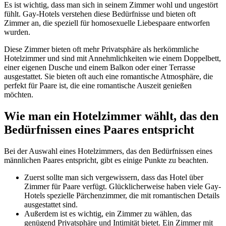
Es ist wichtig, dass man sich in seinem Zimmer wohl und ungestört
fühlt. Gay-Hotels verstehen diese Bedürfnisse und bieten oft
Zimmer an, die speziell für homosexuelle Liebespaare entworfen
wurden.
Diese Zimmer bieten oft mehr Privatsphäre als herkömmliche
Hotelzimmer und sind mit Annehmlichkeiten wie einem Doppelbett,
einer eigenen Dusche und einem Balkon oder einer Terrasse
ausgestattet. Sie bieten oft auch eine romantische Atmosphäre, die
perfekt für Paare ist, die eine romantische Auszeit genießen
möchten.
Wie man ein Hotelzimmer wählt, das den
Bedürfnissen eines Paares entspricht
Bei der Auswahl eines Hotelzimmers, das den Bedürfnissen eines
männlichen Paares entspricht, gibt es einige Punkte zu beachten.
Zuerst sollte man sich vergewissern, dass das Hotel über
Zimmer für Paare verfügt. Glücklicherweise haben viele Gay-
Hotels spezielle Pärchenzimmer, die mit romantischen Details
ausgestattet sind.
Außerdem ist es wichtig, ein Zimmer zu wählen, das
genügend Privatsphäre und Intimität bietet. Ein Zimmer mit