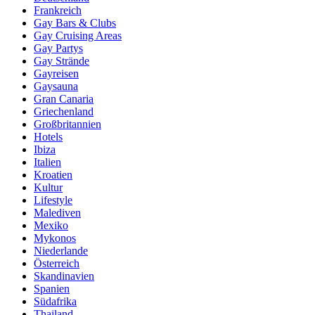
Frankreich
Gay Bars & Clubs
Gay Cruising Areas
Gay Partys
Gay Strände
Gayreisen
Gaysauna
Gran Canaria
Griechenland
Großbritannien
Hotels
Ibiza
Italien
Kroatien
Kultur
Lifestyle
Malediven
Mexiko
Mykonos
Niederlande
Österreich
Skandinavien
Spanien
Südafrika
Thailand