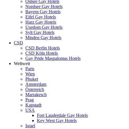
Ostsee Gay Hotels
Nordsee Gay Hotels
Bayern Gay Hotels
Eifel Gay Hotels
Harz Gay Hotels
Usedom Gay Hotels
Sylt Gay Hotels
Minden Gay Hotels
CSD
CSD Berlin Hotels
CSD Köln Hotels
Gay Pride Maspalomas Hotels
Weltweit
Paris
Wien
Phuket
Amsterdam
Österreich
Marrakesch
Prag
Kapstadt
USA
Fort Lauderdale Gay Hotels
Key West Gay Hotels
Israel