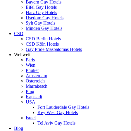
Bayern Gay Hotels
Eifel Gay Hotels
Harz Gay Hotels
Usedom Gay Hotels
Sylt Gay Hotels
Minden Gay Hotels
CSD
CSD Berlin Hotels
CSD Köln Hotels
Gay Pride Maspalomas Hotels
Weltweit
Paris
Wien
Phuket
Amsterdam
Österreich
Marrakesch
Prag
Kapstadt
USA
Fort Lauderdale Gay Hotels
Key West Gay Hotels
Israel
Tel Aviv Gay Hotels
Blog