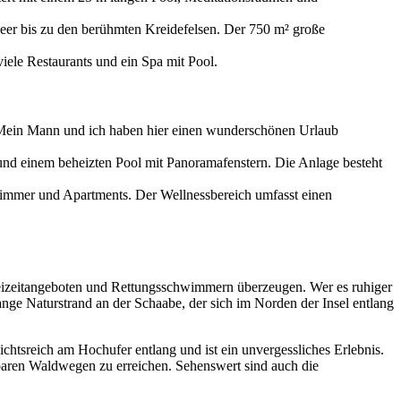
eer bis zu den berühmten Kreidefelsen. Der 750 m² große
viele Restaurants und ein Spa mit Pool.
t. Mein Mann und ich haben hier einen wunderschönen Urlaub
 und einem beheizten Pool mit Panoramafenstern. Die Anlage besteht
 Zimmer und Apartments. Der Wellnessbereich umfasst einen
reizeitangeboten und Rettungsschwimmern überzeugen. Wer es ruhiger
nge Naturstrand an der Schaabe, der sich im Norden der Insel entlang
ichtsreich am Hochufer entlang und ist ein unvergessliches Erlebnis.
rbaren Waldwegen zu erreichen. Sehenswert sind auch die