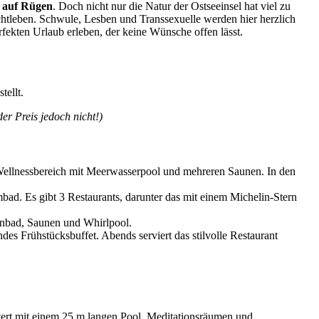
 auf Rügen
. Doch nicht nur die Natur der Ostseeinsel hat viel zu
chtleben. Schwule, Lesben und Transsexuelle werden hier herzlich
fekten Urlaub erleben, der keine Wünsche offen lässt.
tellt.
der Preis jedoch nicht!)
n Wellnessbereich mit Meerwasserpool und mehreren Saunen. In den
ad. Es gibt 3 Restaurants, darunter das mit einem Michelin-Stern
lenbad, Saunen und Whirlpool.
es Frühstücksbuffet. Abends serviert das stilvolle Restaurant
ert mit einem 25 m langen Pool, Meditationsräumen und