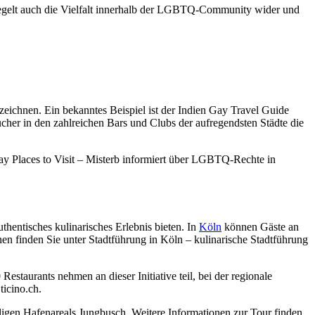
piegelt auch die Vielfalt innerhalb der LGBTQ-Community wider und
zeichnen. Ein bekanntes Beispiel ist der Indien Gay Travel Guide
ucher in den zahlreichen Bars und Clubs der aufregendsten Städte die
Gay Places to Visit – Misterb informiert über LGBTQ-Rechte in
hentisches kulinarisches Erlebnis bieten. In
Köln
können Gäste an
onen finden Sie unter Stadtführung in Köln – kulinarische Stadtführung
estaurants nehmen an dieser Initiative teil, bei der regionale
ticino.ch.
igen Hafenareals Jungbusch. Weitere Informationen zur Tour finden