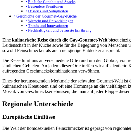
Einfache Gerichte und Snacks
Besondere Kreationen
Desserts und Süßigkeiten
Geschichte der Gourmet-Gay-Küche
Wurzeln und Entwicklungen
Trends und Innovationen
Nachhaltigkeit und bewusste Ernährung
Eine
kulinarische Reise durch die Gay-Gourmet-Welt
bietet einzi
Leidenschaft in der Küche sowie für die Begegnung von Menschen unt
sowohl Feinschmecker als auch neugierige Entdecker anspricht.
Die Reise führt uns an verschiedene Orte rund um den Globus, von r
ländlichen Gebieten. An jedem dieser Orte treffen wir auf talentierte
aufregenden Geschmackskombinationen verwöhnen.
Eines der herausragenden Merkmale der schwulen Gourmet-Welt ist die 
kulinarischen Kreationen sind oft eine Hommage an die vielfältigen
Mosaik von Geschmackserlebnissen, die man auf jeder Etappe dieser 
Regionale Unterschiede
Europäische Einflüsse
Die Welt der homosexuellen Feinschmecker ist geprägt von regionalen