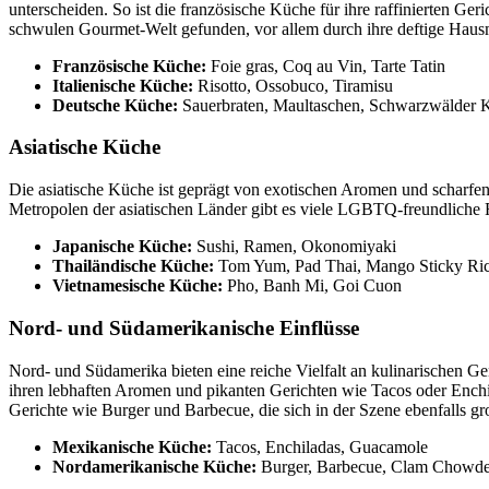
unterscheiden. So ist die französische Küche für ihre raffinierten Ger
schwulen Gourmet-Welt gefunden, vor allem durch ihre deftige Hausm
Französische Küche:
Foie gras, Coq au Vin, Tarte Tatin
Italienische Küche:
Risotto, Ossobuco, Tiramisu
Deutsche Küche:
Sauerbraten, Maultaschen, Schwarzwälder K
Asiatische Küche
Die asiatische Küche ist geprägt von exotischen Aromen und scharfen
Metropolen der asiatischen Länder gibt es viele LGBTQ-freundliche R
Japanische Küche:
Sushi, Ramen, Okonomiyaki
Thailändische Küche:
Tom Yum, Pad Thai, Mango Sticky Ri
Vietnamesische Küche:
Pho, Banh Mi, Goi Cuon
Nord- und Südamerikanische Einflüsse
Nord- und Südamerika bieten eine reiche Vielfalt an kulinarischen 
ihren lebhaften Aromen und pikanten Gerichten wie Tacos oder Enchil
Gerichte wie Burger und Barbecue, die sich in der Szene ebenfalls gro
Mexikanische Küche:
Tacos, Enchiladas, Guacamole
Nordamerikanische Küche:
Burger, Barbecue, Clam Chowde