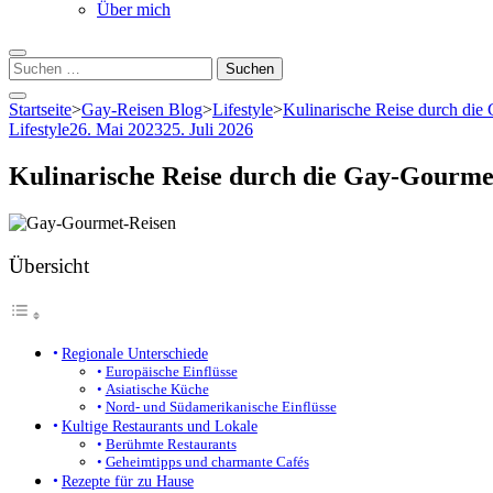
Über mich
Suchen
nach:
Startseite
>
Gay-Reisen Blog
>
Lifestyle
>
Kulinarische Reise durch di
Lifestyle
26. Mai 2023
25. Juli 2026
Kulinarische Reise durch die Gay-Gourme
Übersicht
Regionale Unterschiede
Europäische Einflüsse
Asiatische Küche
Nord- und Südamerikanische Einflüsse
Kultige Restaurants und Lokale
Berühmte Restaurants
Geheimtipps und charmante Cafés
Rezepte für zu Hause