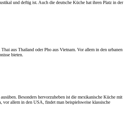
stikal und deftig ist. Auch die deutsche Küche hat ihren Platz in der
d Thai aus Thailand oder Pho aus Vietnam. Vor allem in den urbanen
nisse bieten.
t ausüben. Besonders hervorzuheben ist die mexikanische Küche mit
 vor allem in den USA, findet man beispielsweise klassische