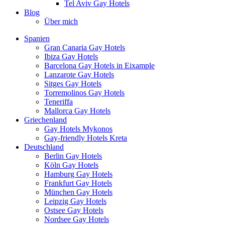
Tel Aviv Gay Hotels
Blog
Über mich
Spanien
Gran Canaria Gay Hotels
Ibiza Gay Hotels
Barcelona Gay Hotels in Eixample
Lanzarote Gay Hotels
Sitges Gay Hotels
Torremolinos Gay Hotels
Teneriffa
Mallorca Gay Hotels
Griechenland
Gay Hotels Mykonos
Gay-friendly Hotels Kreta
Deutschland
Berlin Gay Hotels
Köln Gay Hotels
Hamburg Gay Hotels
Frankfurt Gay Hotels
München Gay Hotels
Leipzig Gay Hotels
Ostsee Gay Hotels
Nordsee Gay Hotels