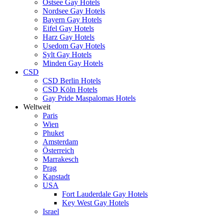
Ostsee Gay Hotels
Nordsee Gay Hotels
Bayern Gay Hotels
Eifel Gay Hotels
Harz Gay Hotels
Usedom Gay Hotels
Sylt Gay Hotels
Minden Gay Hotels
CSD
CSD Berlin Hotels
CSD Köln Hotels
Gay Pride Maspalomas Hotels
Weltweit
Paris
Wien
Phuket
Amsterdam
Österreich
Marrakesch
Prag
Kapstadt
USA
Fort Lauderdale Gay Hotels
Key West Gay Hotels
Israel