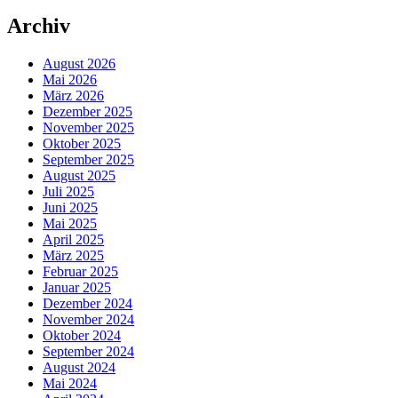
Archiv
August 2026
Mai 2026
März 2026
Dezember 2025
November 2025
Oktober 2025
September 2025
August 2025
Juli 2025
Juni 2025
Mai 2025
April 2025
März 2025
Februar 2025
Januar 2025
Dezember 2024
November 2024
Oktober 2024
September 2024
August 2024
Mai 2024