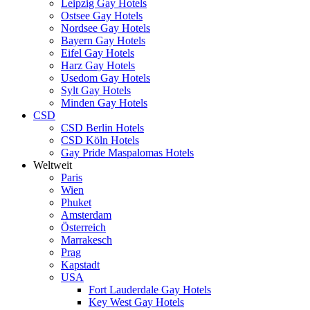
Leipzig Gay Hotels
Ostsee Gay Hotels
Nordsee Gay Hotels
Bayern Gay Hotels
Eifel Gay Hotels
Harz Gay Hotels
Usedom Gay Hotels
Sylt Gay Hotels
Minden Gay Hotels
CSD
CSD Berlin Hotels
CSD Köln Hotels
Gay Pride Maspalomas Hotels
Weltweit
Paris
Wien
Phuket
Amsterdam
Österreich
Marrakesch
Prag
Kapstadt
USA
Fort Lauderdale Gay Hotels
Key West Gay Hotels