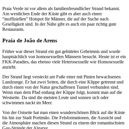
Praia Verde ist vor allem als familienfreundlicher Strand bekannt.
Am westlichen Ende der Küste gibt es aber auch einen
“inoffiziellen” Hotspot für Männer, die auf der Suche nach
Geselligkeit sind. In der Nähe gibt es auch ein paar richtig gute
Restaurants.
Praia de João de Arens
Früher war dieser Strand ein gut gehütetes Geheimnis und wurde
hauptsächlich von homosexuellen Männern besucht. Heute ist er ein
FKK-Paradies, das ebenso viele Heterosexuelle wie Homosexuelle
anzieht.
Der Strand liegt versteckt am Fuße einer mit Pinien bewachsenen
Landzunge. Er hat zwei Seiten, die durch eine Klippe getrennt und
durch einen von der Natur geschaffenen Tunnel verbunden sind.
Wenn man dem Pfad entlang der Klippe folgt, kommt man auf die
Westseite. Da sind die meisten Leute und sonnen sich oder
schwimmen nackt im Meer.
Von der Ostseite hat man einen wunderschönen Blick auf die Küste
bis hin zur Stadt Portimão. Die Felsformationen, die Aussicht und
die Atmosphäre machen diesen Strand zu einem der romantischsten
Gay-Strände der Algarve.