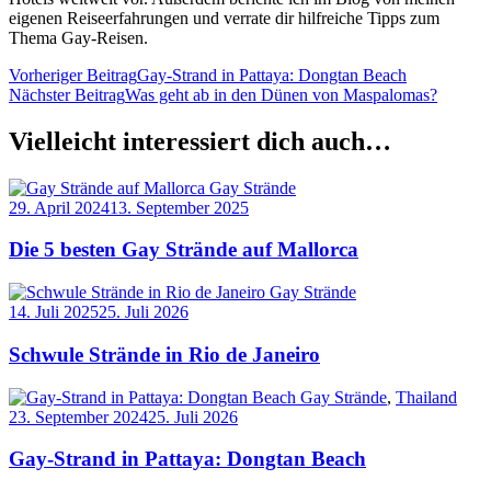
eigenen Reiseerfahrungen und verrate dir hilfreiche Tipps zum
Thema Gay-Reisen.
Beitragsnavigation
Vorheriger Beitrag
Gay-Strand in Pattaya: Dongtan Beach
Nächster Beitrag
Was geht ab in den Dünen von Maspalomas?
Vielleicht interessiert dich auch…
Gay Strände
29. April 2024
13. September 2025
Die 5 besten Gay Strände auf Mallorca
Gay Strände
14. Juli 2025
25. Juli 2026
Schwule Strände in Rio de Janeiro
Gay Strände
,
Thailand
23. September 2024
25. Juli 2026
Gay-Strand in Pattaya: Dongtan Beach