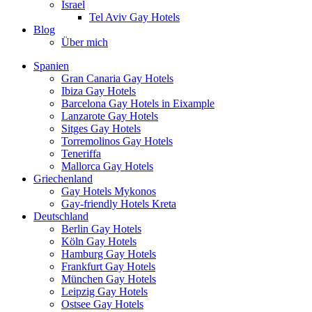
Israel
Tel Aviv Gay Hotels
Blog
Über mich
Spanien
Gran Canaria Gay Hotels
Ibiza Gay Hotels
Barcelona Gay Hotels in Eixample
Lanzarote Gay Hotels
Sitges Gay Hotels
Torremolinos Gay Hotels
Teneriffa
Mallorca Gay Hotels
Griechenland
Gay Hotels Mykonos
Gay-friendly Hotels Kreta
Deutschland
Berlin Gay Hotels
Köln Gay Hotels
Hamburg Gay Hotels
Frankfurt Gay Hotels
München Gay Hotels
Leipzig Gay Hotels
Ostsee Gay Hotels