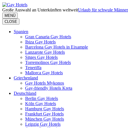
Zum
Inhalt
Große Auswahl an Unterkünften weltweit
Urlaub für schwule Männer
springen
MENÜ
(Eingabetaste
CLOSE
drücken)
Spanien
Gran Canaria Gay Hotels
Ibiza Gay Hotels
Barcelona Gay Hotels in Eixample
Lanzarote Gay Hotels
Sitges Gay Hotels
Torremolinos Gay Hotels
Teneriffa
Mallorca Gay Hotels
Griechenland
Gay Hotels Mykonos
Gay-friendly Hotels Kreta
Deutschland
Berlin Gay Hotels
Köln Gay Hotels
Hamburg Gay Hotels
Frankfurt Gay Hotels
München Gay Hotels
Leipzig Gay Hotels