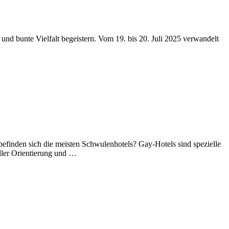
und bunte Vielfalt begeistern. Vom 19. bis 20. Juli 2025 verwandelt
efinden sich die meisten Schwulenhotels? Gay-Hotels sind spezielle
ller Orientierung und …