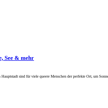
ne, See & mehr
n Hauptstadt sind für viele queere Menschen der perfekte Ort, um Sonne