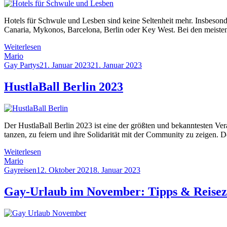
Hotels für Schwule und Lesben sind keine Seltenheit mehr. Insbesond
Canaria, Mykonos, Barcelona, Berlin oder Key West. Bei den meisten
Weiterlesen
Mario
Gay Partys
21. Januar 2023
21. Januar 2023
HustlaBall Berlin 2023
Der HustlaBall Berlin 2023 ist eine der größten und bekanntesten V
tanzen, zu feiern und ihre Solidarität mit der Community zu zeigen. 
Weiterlesen
Mario
Gayreisen
12. Oktober 2021
8. Januar 2023
Gay-Urlaub im November: Tipps & Reisez